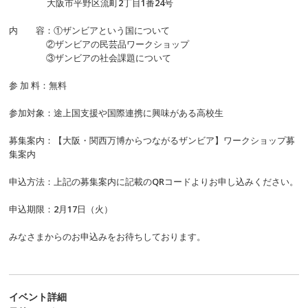
大阪市平野区流町2丁目1番24号
内 容：①ザンビアという国について
②ザンビアの民芸品ワークショップ
③ザンビアの社会課題について
参 加 料：無料
参加対象：途上国支援や国際連携に興味がある高校生
募集案内：
【大阪・関西万博からつながるザンビア】ワークショップ募
集案内
申込方法：上記の募集案内に記載の
QR
コードよりお申し込みください。
申込期限：2月17日（火）
みなさまからのお申込みをお待ちしております。
イベント詳細